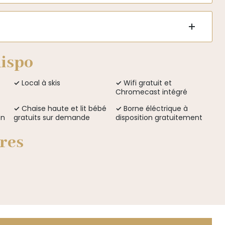
dispo
✓
Local à skis
✓
Wifi gratuit et
Chromecast intégré
✓
Chaise haute et lit bébé
✓
Borne éléctrique à
on
gratuits sur demande
disposition gratuitement
res