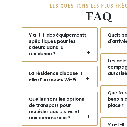
LES QUESTIONS LES PLUS FRÉ
FAQ
Y a-t-il des équipements
Quels so
spécifiques pour les
d'arrivé
skieurs dans la
résidence ?
Les ani
compagn
La résidence dispose-t-
autoris
elle d'un accès Wi-Fi
Que fair
Quelles sont les options
besoin d
de transport pour
place ?
accéder aux pistes et
aux commerces ?
Y a-t-il