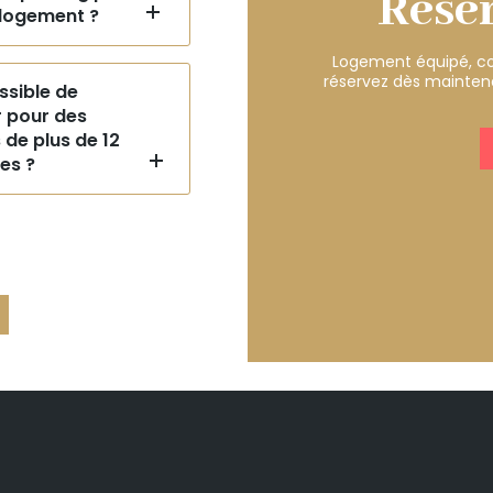
Rése
logement ?
Logement équipé, co
réservez dès maintena
ossible de
r pour des
de plus de 12
es ?