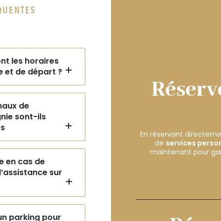
QUENTES
nt les horaires
e et de départ ?
Réserve
maux de
ie sont-ils
és
En réservant directeme
de
services perso
maintenant pour gara
e en cas de
’assistance sur
 un parking pour